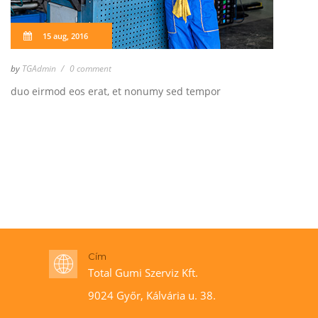
15 aug, 2016
by
TGAdmin
0 comment
duo eirmod eos erat, et nonumy sed tempor
Cím
Total Gumi Szerviz Kft.
9024 Győr, Kálvária u. 38.