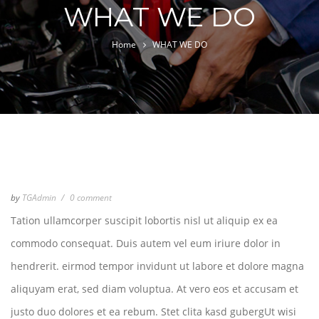
WHAT WE DO
Home
WHAT WE DO
by
TGAdmin
0 comment
Tation ullamcorper suscipit lobortis nisl ut aliquip ex ea
commodo consequat. Duis autem vel eum iriure dolor in
hendrerit. eirmod tempor invidunt ut labore et dolore magna
aliquyam erat, sed diam voluptua. At vero eos et accusam et
justo duo dolores et ea rebum. Stet clita kasd gubergUt wisi