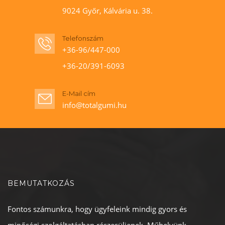
9024 Győr, Kálvária u. 38.
Telefonszám
+36-96/447-000
+36-20/391-6093
E-Mail cím
info@totalgumi.hu
BEMUTATKOZÁS
Fontos számunkra, hogy ügyfeleink mindig gyors és