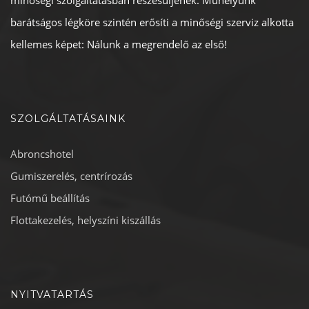
minőségi szolgáltatásban részesüljenek. Műhelyünk
barátságos légköre szintén erősíti a minőségi szerviz alkotta
kellemes képet: Nálunk a megrendelő az első!
SZOLGÁLTATÁSAINK
Abroncshotel
Gumiszerelés, centrírozás
Futómű beállítás
Flottakezelés, helyszíni kiszállás
NYITVATARTÁS