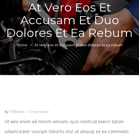
At Vero Eos Et
Accusam Et Duo
Dolores Et Ea Rebum
Home
At vero eos et accusam et duo dolores et ea rebum
by
TGAdmin
0 comment
Ut wisi enim ad minim veniam, quis nostrud exerci tation
ullamcorper suscipit lobortis nisl ut aliquip ex ea commodo