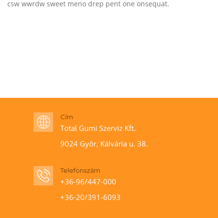
csw wwrdw sweet meno drep pent one onsequat.
Cím
Total Gumi Szerviz Kft.
9024 Győr, Kálvária u. 38.
Telefonszám
+36-96/447-000
+36-20/391-6093